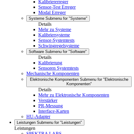
Kalibriererreger
Sensor-Test Erreger
Modal Erreger
Systeme
Submenu for "Systeme"
Details
Mehr zu Systeme
Kalibriersysteme
Sensor-Systemtests
Schwingregelsysteme
Software
Submenu for "Software"
Details
Kalibrierung
Sensoren Systemtests
Mechanische Komponenten
Elektronische Komponenten
Submenu for "Elektronische
Komponenten"
Details
Mehr zu Elektronische Komponenten
Verstärker
PR-Messung
Interface-Karten
HU-Adapter
Leistungen
Submenu for "Leistungen"
Leistungen
SPEKTRA LABS