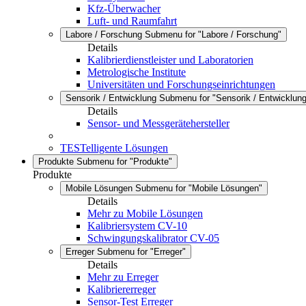
Kfz-Überwacher
Luft- und Raumfahrt
Labore / Forschung
Submenu for "Labore / Forschung"
Details
Kalibrierdienstleister und Laboratorien
Metrologische Institute
Universitäten und Forschungseinrichtungen
Sensorik / Entwicklung
Submenu for "Sensorik / Entwicklung
Details
Sensor- und Messgerätehersteller
TESTelligente Lösungen
Produkte
Submenu for "Produkte"
Produkte
Mobile Lösungen
Submenu for "Mobile Lösungen"
Details
Mehr zu Mobile Lösungen
Kalibriersystem CV-10
Schwingungskalibrator CV-05
Erreger
Submenu for "Erreger"
Details
Mehr zu Erreger
Kalibriererreger
Sensor-Test Erreger