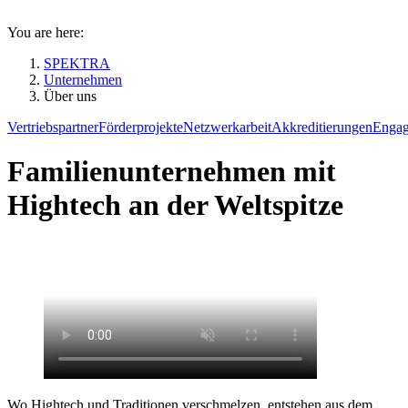
You are here:
SPEKTRA
Unternehmen
Über uns
Vertriebspartner
Förderprojekte
Netzwerkarbeit
Akkreditierungen
Enga
Familienunternehmen mit
Hightech an der Weltspitze
Wo Hightech und Traditionen verschmelzen, entstehen aus dem