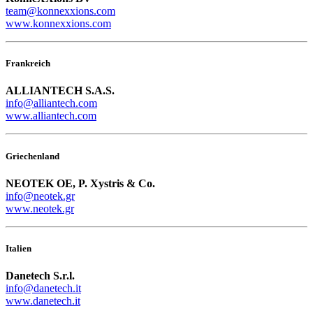
team@konnexxions.com
www.konnexxions.com
Frankreich
ALLIANTECH S.A.S.
info@alliantech.com
www.alliantech.com
Griechenland
NEOTEK OE, P. Xystris & Co.
info@neotek.gr
www.neotek.gr
Italien
Danetech S.r.l.
info@danetech.it
www.danetech.it