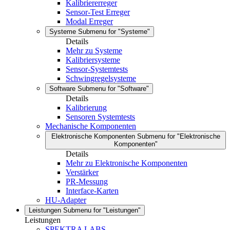
Kalibriererreger
Sensor-Test Erreger
Modal Erreger
Systeme
Submenu for "Systeme"
Details
Mehr zu Systeme
Kalibriersysteme
Sensor-Systemtests
Schwingregelsysteme
Software
Submenu for "Software"
Details
Kalibrierung
Sensoren Systemtests
Mechanische Komponenten
Elektronische Komponenten
Submenu for "Elektronische
Komponenten"
Details
Mehr zu Elektronische Komponenten
Verstärker
PR-Messung
Interface-Karten
HU-Adapter
Leistungen
Submenu for "Leistungen"
Leistungen
SPEKTRA LABS