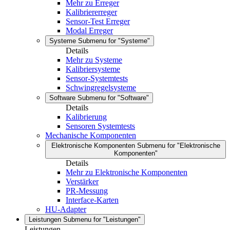
Mehr zu Erreger
Kalibriererreger
Sensor-Test Erreger
Modal Erreger
Systeme
Submenu for "Systeme"
Details
Mehr zu Systeme
Kalibriersysteme
Sensor-Systemtests
Schwingregelsysteme
Software
Submenu for "Software"
Details
Kalibrierung
Sensoren Systemtests
Mechanische Komponenten
Elektronische Komponenten
Submenu for "Elektronische
Komponenten"
Details
Mehr zu Elektronische Komponenten
Verstärker
PR-Messung
Interface-Karten
HU-Adapter
Leistungen
Submenu for "Leistungen"
Leistungen