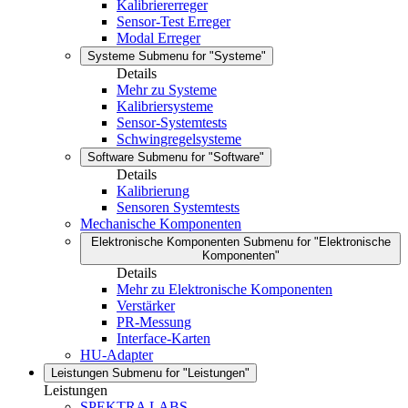
Kalibriererreger
Sensor-Test Erreger
Modal Erreger
Systeme
Submenu for "Systeme"
Details
Mehr zu Systeme
Kalibriersysteme
Sensor-Systemtests
Schwingregelsysteme
Software
Submenu for "Software"
Details
Kalibrierung
Sensoren Systemtests
Mechanische Komponenten
Elektronische Komponenten
Submenu for "Elektronische
Komponenten"
Details
Mehr zu Elektronische Komponenten
Verstärker
PR-Messung
Interface-Karten
HU-Adapter
Leistungen
Submenu for "Leistungen"
Leistungen
SPEKTRA LABS