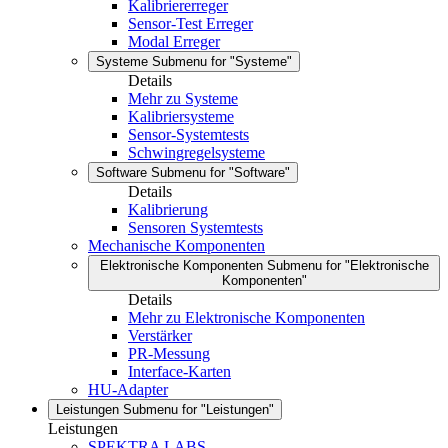
Kalibriererreger
Sensor-Test Erreger
Modal Erreger
Systeme
Submenu for "Systeme"
Details
Mehr zu Systeme
Kalibriersysteme
Sensor-Systemtests
Schwingregelsysteme
Software
Submenu for "Software"
Details
Kalibrierung
Sensoren Systemtests
Mechanische Komponenten
Elektronische Komponenten
Submenu for "Elektronische
Komponenten"
Details
Mehr zu Elektronische Komponenten
Verstärker
PR-Messung
Interface-Karten
HU-Adapter
Leistungen
Submenu for "Leistungen"
Leistungen
SPEKTRA LABS