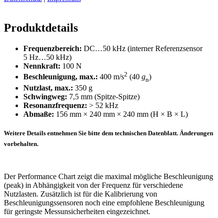
Produktdetails
Frequenzbereich:
DC…50 kHz (interner Referenzsensor
5 Hz…50 kHz)
Nennkraft:
100 N
2
Beschleunigung, max.:
400 m/s
(40
g
)
n
Nutzlast, max.:
350 g
Schwingweg:
7,5 mm (Spitze-Spitze)
Resonanzfrequenz:
> 52 kHz
Abmaße:
156 mm × 240 mm × 240 mm (H × B × L)
Weitere Details entnehmen Sie bitte dem technischen Datenblatt. Änderungen
vorbehalten.
Der Performance Chart zeigt die maximal mögliche Beschleunigung
(peak) in Abhängigkeit von der Frequenz für verschiedene
Nutzlasten. Zusätzlich ist für die Kalibrierung von
Beschleunigungssensoren noch eine empfohlene Beschleunigung
für geringste Messunsicherheiten eingezeichnet.