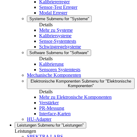
Kalibriererreger
Sensor-Test Erreger
Modal Erreger
Systeme
Submenu for "Systeme"
Details
Mehr zu Systeme
Kalibriersysteme
Sensor-Systemtests
Schwingregelsysteme
Software
Submenu for "Software"
Details
Kalibrierung
Sensoren Systemtests
Mechanische Komponenten
Elektronische Komponenten
Submenu for "Elektronische
Komponenten"
Details
Mehr zu Elektronische Komponenten
Verstärker
PR-Messung
Interface-Karten
HU-Adapter
Leistungen
Submenu for "Leistungen"
Leistungen
SPEKTRA LABS