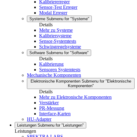
Kalibriererreger
Sensor-Test Erreger
Modal Erreger
Systeme
Submenu for "Systeme"
Details
Mehr zu Systeme
Kalibriersysteme
Sensor-Systemtests
Schwingregelsysteme
Software
Submenu for "Software"
Details
Kalibrierung
Sensoren Systemtests
Mechanische Komponenten
Elektronische Komponenten
Submenu for "Elektronische
Komponenten"
Details
Mehr zu Elektronische Komponenten
Verstärker
PR-Messung
Interface-Karten
HU-Adapter
Leistungen
Submenu for "Leistungen"
Leistungen
SPEKTRA LABS