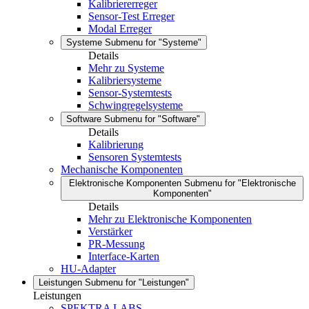
Kalibriererreger
Sensor-Test Erreger
Modal Erreger
Systeme
Submenu for "Systeme"
Details
Mehr zu Systeme
Kalibriersysteme
Sensor-Systemtests
Schwingregelsysteme
Software
Submenu for "Software"
Details
Kalibrierung
Sensoren Systemtests
Mechanische Komponenten
Elektronische Komponenten
Submenu for "Elektronische
Komponenten"
Details
Mehr zu Elektronische Komponenten
Verstärker
PR-Messung
Interface-Karten
HU-Adapter
Leistungen
Submenu for "Leistungen"
Leistungen
SPEKTRA LABS