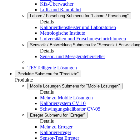
Kfz-Überwacher
Luft- und Raumfahrt
Labore / Forschung
Submenu for "Labore / Forschung"
Details
Kalibrierdienstleister und Laboratorien
Metrologische Institute
Universitäten und Forschungseinrichtungen
Sensorik / Entwicklung
Submenu for "Sensorik / Entwicklung
Details
Sensor- und Messgerätehersteller
TESTelligente Lösungen
Produkte
Submenu for "Produkte"
Produkte
Mobile Lösungen
Submenu for "Mobile Lösungen"
Details
Mehr zu Mobile Lösungen
Kalibriersystem CV-10
Schwingungskalibrator CV-05
Erreger
Submenu for "Erreger"
Details
Mehr zu Erreger
Kalibriererreger
Sensor-Test Erreger