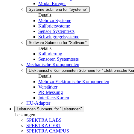
Modal Erreger
Systeme
Submenu for "Systeme"
Details
Mehr zu Systeme
Kalibriersysteme
Sensor-Systemtests
Schwingregelsysteme
Software
Submenu for "Software"
Details
Kalibrierung
Sensoren Systemtests
Mechanische Komponenten
Elektronische Komponenten
Submenu for "Elektronische K
Details
Mehr zu Elektronische Komponenten
Verstärker
PR-Messung
Interface-Karten
HU-Adapter
Leistungen
Submenu for "Leistungen"
Leistungen
SPEKTRA LABS
SPEKTRA CERT
SPEKTRA CAMPUS