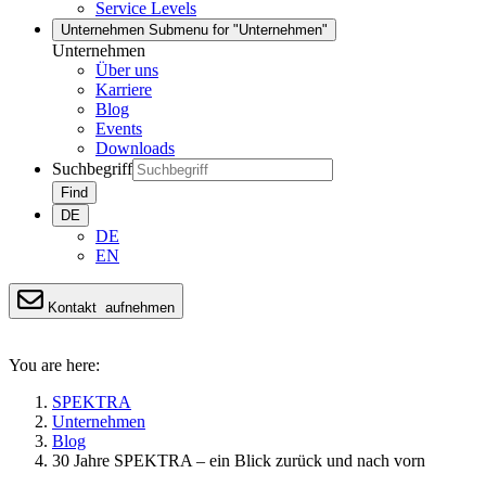
Service Levels
Unternehmen
Submenu for "Unternehmen"
Unternehmen
Über uns
Karriere
Blog
Events
Downloads
Suchbegriff
Find
DE
DE
EN
Kontakt
aufnehmen
You are here:
SPEKTRA
Unternehmen
Blog
30 Jahre SPEKTRA – ein Blick zurück und nach vorn