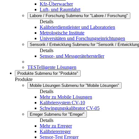
Kfz-Überwacher
Luft- und Raumfahrt
Labore / Forschung
Submenu for "Labore / Forschung"
Details
Kalibrierdienstleister und Laboratorien
Metrologische Institute
Universitäten und Forschungseinrichtungen
Sensorik / Entwicklung
Submenu for "Sensorik / Entwicklung
Details
Sensor- und Messgerätehersteller
TESTelligente Lösungen
Produkte
Submenu for "Produkte"
Produkte
Mobile Lösungen
Submenu for "Mobile Lösungen"
Details
Mehr zu Mobile Lösungen
Kalibriersystem CV-10
Schwingungskalibrator CV-05
Erreger
Submenu for "Erreger"
Details
Mehr zu Erreger
Kalibriererreger
Sensor-Test Erreger