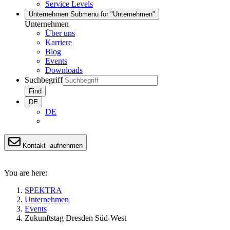
Service Levels
Unternehmen
Submenu for "Unternehmen"
Unternehmen
Über uns
Karriere
Blog
Events
Downloads
Suchbegriff
Find
DE
DE
Kontakt
aufnehmen
You are here:
SPEKTRA
Unternehmen
Events
Zukunftstag Dresden Süd-West