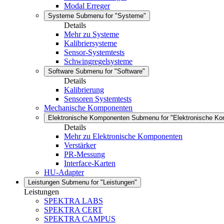
Modal Erreger
Systeme
Submenu for "Systeme"
Details
Mehr zu Systeme
Kalibriersysteme
Sensor-Systemtests
Schwingregelsysteme
Software
Submenu for "Software"
Details
Kalibrierung
Sensoren Systemtests
Mechanische Komponenten
Elektronische Komponenten
Submenu for "Elektronische K
Details
Mehr zu Elektronische Komponenten
Verstärker
PR-Messung
Interface-Karten
HU-Adapter
Leistungen
Submenu for "Leistungen"
Leistungen
SPEKTRA LABS
SPEKTRA CERT
SPEKTRA CAMPUS