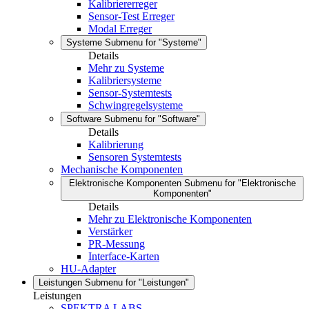
Kalibriererreger
Sensor-Test Erreger
Modal Erreger
Systeme
Submenu for "Systeme"
Details
Mehr zu Systeme
Kalibriersysteme
Sensor-Systemtests
Schwingregelsysteme
Software
Submenu for "Software"
Details
Kalibrierung
Sensoren Systemtests
Mechanische Komponenten
Elektronische Komponenten
Submenu for "Elektronische
Komponenten"
Details
Mehr zu Elektronische Komponenten
Verstärker
PR-Messung
Interface-Karten
HU-Adapter
Leistungen
Submenu for "Leistungen"
Leistungen
SPEKTRA LABS